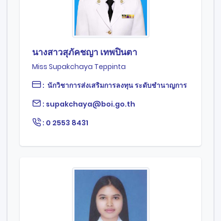
นางสาวสุภัคชญา เทพปินตา
Miss Supakchaya Teppinta
: นักวิชาการส่งเสริมการลงทุน ระดับชำนาญการ
: supakchaya@boi.go.th
: 0 2553 8431