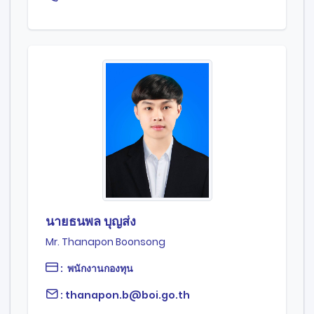
นายธนพล บุญส่ง
Mr. Thanapon Boonsong
: พนักงานกองทุน
: thanapon.b@boi.go.th