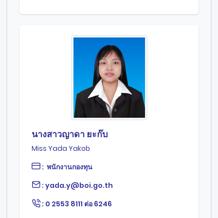
นางสาวญาดา ยะก๊บ
Miss Yada Yakob
: พนักงานกองทุน
: yada.y@boi.go.th
: 0 2553 8111 ต่อ 6246